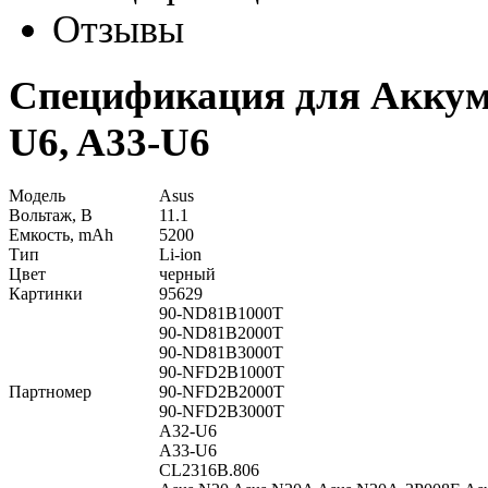
Отзывы
Спецификация для Аккуму
U6, A33-U6
Модель
Asus
Вольтаж, В
11.1
Емкость, mAh
5200
Тип
Li-ion
Цвет
черный
Картинки
95629
90-ND81B1000T
90-ND81B2000T
90-ND81B3000T
90-NFD2B1000T
Партномер
90-NFD2B2000T
90-NFD2B3000T
A32-U6
A33-U6
CL2316B.806