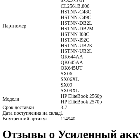
632423-001
CL2561B.806
HSTNN-C48C
HSTNN-C49C
HSTNN-DB2L
Партномер
HSTNN-DB2M
HSTNN-I08C
HSTNN-I92C
HSTNN-UB2K
HSTNN-UB2L
QK644AA
QK645AA
QK645UT
SX06
SX06XL
SX09
SX09XL
HP EliteBook 2560p
Модели
HP EliteBook 2570p
Срок доставки
3-7
Дата поступления на склад
1
Внутренний артикул
114940
Отзывы о Усиленный акк