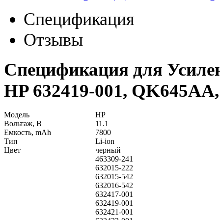
Спецификация
Отзывы
Спецификация для Усиле
HP 632419-001, QK645AA,
Модель
HP
Вольтаж, В
11.1
Емкость, mAh
7800
Тип
Li-ion
Цвет
черный
463309-241
632015-222
632015-542
632016-542
632417-001
632419-001
632421-001