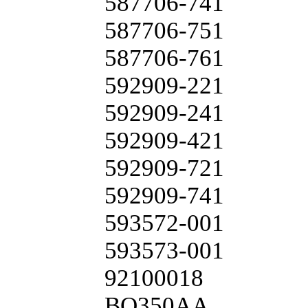
587706-741
587706-751
587706-761
592909-221
592909-241
592909-421
592909-721
592909-741
593572-001
593573-001
92100018
BQ350AA