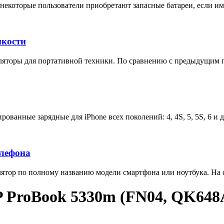
некоторые пользователи приобретают запасные батареи, если им 
мкости
яторы для портативной техники. По сравнению с предыдущим п
ованные зарядные для iPhone всех поколений: 4, 4S, 5, 5S, 6 и 
елефона
тор по полному названию модели смартфона или ноутбука. На са
P ProBook 5330m (FN04, QK648