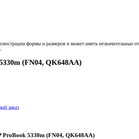
ллюстрации формы и размеров и может иметь незначительные от
.
 5330m (FN04, QK648AA)
ый заказ
P ProBook 5330m (FN04, QK648AA)