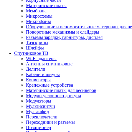
Корпусные части
Материнские платы
Мембрана
Микросхемы
Микрофоны
Оборудование и вспомогательные материалы для р
Поворотные механизмы и слайдеры
Разъемы зарядки, гарнитуры, дисплея
Тачскрины
Шлейфы
Спутниковое ТВ
Wi-Fi адаптеры
Антенны спутниковые
Делители
Кабели и шнуры
Конверторы
Крепежные устройства
Материнские платы для ресиверов
Модули условного доступа
Модуляторы
Мультисвитчи
Мультифид
Переключатели
Переходники и разъемы
Позиционер