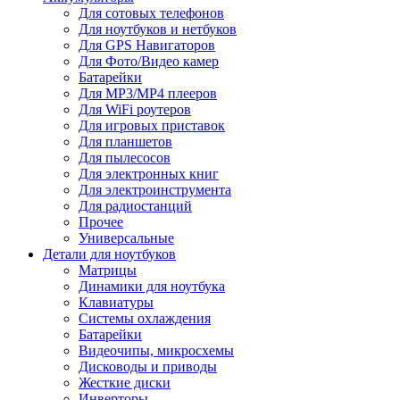
Для сотовых телефонов
Для ноутбуков и нетбуков
Для GPS Навигаторов
Для Фото/Видео камер
Батарейки
Для MP3/MP4 плееров
Для WiFi роутеров
Для игровых приставок
Для планшетов
Для пылесосов
Для электронных книг
Для электроинструмента
Для радиостанций
Прочее
Универсальные
Детали для ноутбуков
Матрицы
Динамики для ноутбука
Клавиатуры
Системы охлаждения
Батарейки
Видеочипы, микросхемы
Дисководы и приводы
Жесткие диски
Инверторы