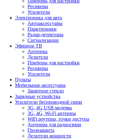
Приборы для настройки
Ресиверы
Усилители
Электроника для авто
Автоаксессуары
Парктроники
Радар-детекторы
Сигнализации
Эфирное ТВ
Антенны
Делители
Приборы для настройки
Ресиверы
Усилители
Пульты
Мобильные аксессуары
Защитное стекло
Зарядные устройства
Усилители беспроводной связи
3G, 4G USB модемы
3G, 4G, Wi-Fi антенны
WiFi роутеры, точки доступа
Антенны для радиосвязи
Грозозащита
Делители мощности