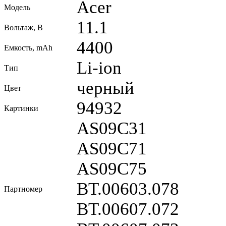
Acer
Модель
11.1
Вольтаж, В
4400
Емкость, mAh
Li-ion
Тип
черный
Цвет
94932
Картинки
AS09C31
AS09C71
AS09C75
BT.00603.078
Партномер
BT.00607.072