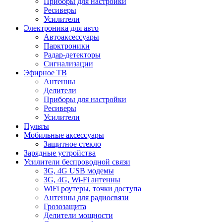
Приборы для настройки
Ресиверы
Усилители
Электроника для авто
Автоаксессуары
Парктроники
Радар-детекторы
Сигнализации
Эфирное ТВ
Антенны
Делители
Приборы для настройки
Ресиверы
Усилители
Пульты
Мобильные аксессуары
Защитное стекло
Зарядные устройства
Усилители беспроводной связи
3G, 4G USB модемы
3G, 4G, Wi-Fi антенны
WiFi роутеры, точки доступа
Антенны для радиосвязи
Грозозащита
Делители мощности