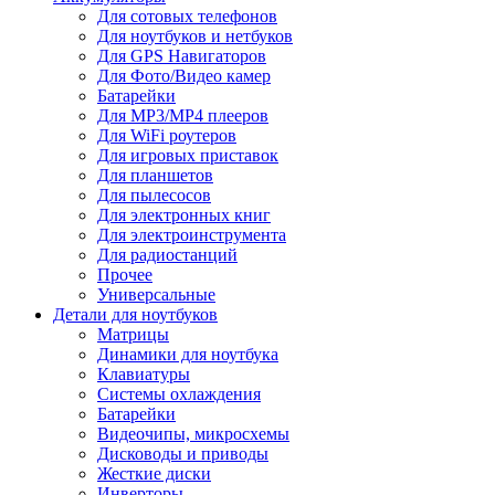
Для сотовых телефонов
Для ноутбуков и нетбуков
Для GPS Навигаторов
Для Фото/Видео камер
Батарейки
Для MP3/MP4 плееров
Для WiFi роутеров
Для игровых приставок
Для планшетов
Для пылесосов
Для электронных книг
Для электроинструмента
Для радиостанций
Прочее
Универсальные
Детали для ноутбуков
Матрицы
Динамики для ноутбука
Клавиатуры
Системы охлаждения
Батарейки
Видеочипы, микросхемы
Дисководы и приводы
Жесткие диски
Инверторы