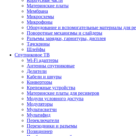
Корпусные части
Материнские платы
Мембрана
Микросхемы
Микрофоны
Оборудование и вспомогательные материалы для р
Поворотные механизмы и слайдеры
Разъемы зарядки, гарнитуры, дисплея
Тачскрины
Шлейфы
Спутниковое ТВ
Wi-Fi адаптеры
Антенны спутниковые
Делители
Кабели и шнуры
Конверторы
Крепежные устройства
Материнские платы для ресиверов
Модули условного доступа
Модуляторы
Мультисвитчи
Мультифид
Переключатели
Переходники и разъемы
Позиционер