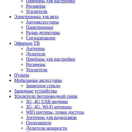
Приборы для настройки
Ресиверы
Усилители
Электроника для авто
Автоаксессуары
Парктроники
Радар-детекторы
Сигнализации
Эфирное ТВ
Антенны
Делители
Приборы для настройки
Ресиверы
Усилители
Пульты
Мобильные аксессуары
Защитное стекло
Зарядные устройства
Усилители беспроводной связи
3G, 4G USB модемы
3G, 4G, Wi-Fi антенны
WiFi роутеры, точки доступа
Антенны для радиосвязи
Грозозащита
Делители мощности