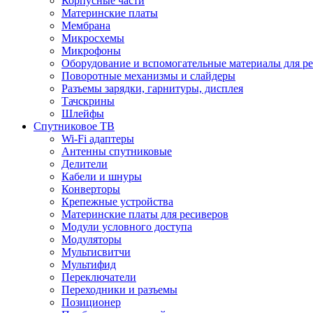
Корпусные части
Материнские платы
Мембрана
Микросхемы
Микрофоны
Оборудование и вспомогательные материалы для р
Поворотные механизмы и слайдеры
Разъемы зарядки, гарнитуры, дисплея
Тачскрины
Шлейфы
Спутниковое ТВ
Wi-Fi адаптеры
Антенны спутниковые
Делители
Кабели и шнуры
Конверторы
Крепежные устройства
Материнские платы для ресиверов
Модули условного доступа
Модуляторы
Мультисвитчи
Мультифид
Переключатели
Переходники и разъемы
Позиционер