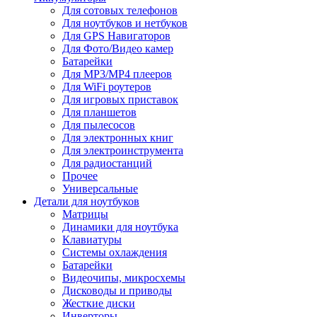
Для сотовых телефонов
Для ноутбуков и нетбуков
Для GPS Навигаторов
Для Фото/Видео камер
Батарейки
Для MP3/MP4 плееров
Для WiFi роутеров
Для игровых приставок
Для планшетов
Для пылесосов
Для электронных книг
Для электроинструмента
Для радиостанций
Прочее
Универсальные
Детали для ноутбуков
Матрицы
Динамики для ноутбука
Клавиатуры
Системы охлаждения
Батарейки
Видеочипы, микросхемы
Дисководы и приводы
Жесткие диски
Инверторы