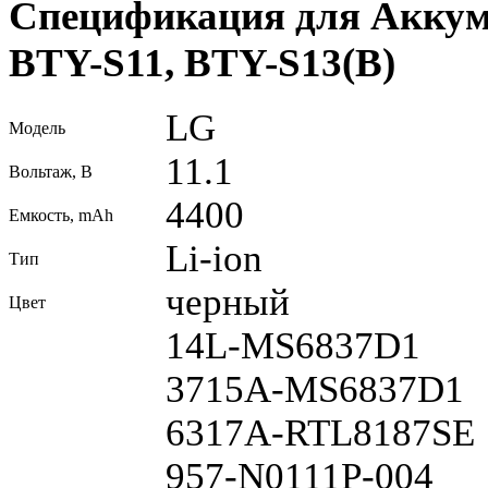
Спецификация для Аккум
BTY-S11, BTY-S13(B)
LG
Модель
11.1
Вольтаж, В
4400
Емкость, mAh
Li-ion
Тип
черный
Цвет
14L-MS6837D1
3715A-MS6837D1
6317A-RTL8187SE
957-N0111P-004