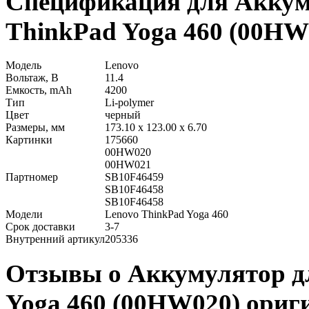
Спецификация для Аккум
ThinkPad Yoga 460 (00HW
Модель
Lenovo
Вольтаж, В
11.4
Емкость, mAh
4200
Тип
Li-polymer
Цвет
черный
Размеры, мм
173.10 x 123.00 x 6.70
Картинки
175660
00HW020
00HW021
Партномер
SB10F46459
SB10F46458
SB10F46458
Модели
Lenovo ThinkPad Yoga 460
Срок доставки
3-7
Внутренний артикул
205336
Отзывы о Аккумулятор дл
Yoga 460 (00HW020) ориг