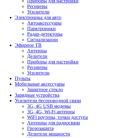
Приборы для настройки
Ресиверы
Усилители
Электроника для авто
Автоаксессуары
Парктроники
Радар-детекторы
Сигнализации
Эфирное ТВ
Антенны
Делители
Приборы для настройки
Ресиверы
Усилители
Пульты
Мобильные аксессуары
Защитное стекло
Зарядные устройства
Усилители беспроводной связи
3G, 4G USB модемы
3G, 4G, Wi-Fi антенны
WiFi роутеры, точки доступа
Антенны для радиосвязи
Грозозащита
Делители мощности