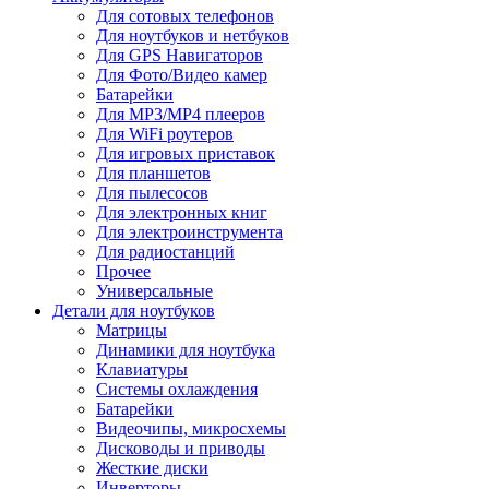
Для сотовых телефонов
Для ноутбуков и нетбуков
Для GPS Навигаторов
Для Фото/Видео камер
Батарейки
Для MP3/MP4 плееров
Для WiFi роутеров
Для игровых приставок
Для планшетов
Для пылесосов
Для электронных книг
Для электроинструмента
Для радиостанций
Прочее
Универсальные
Детали для ноутбуков
Матрицы
Динамики для ноутбука
Клавиатуры
Системы охлаждения
Батарейки
Видеочипы, микросхемы
Дисководы и приводы
Жесткие диски
Инверторы