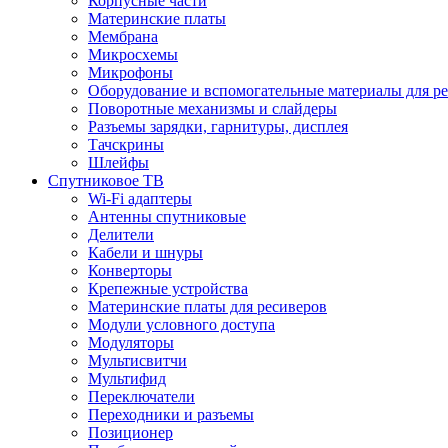
Корпусные части
Материнские платы
Мембрана
Микросхемы
Микрофоны
Оборудование и вспомогательные материалы для р
Поворотные механизмы и слайдеры
Разъемы зарядки, гарнитуры, дисплея
Тачскрины
Шлейфы
Спутниковое ТВ
Wi-Fi адаптеры
Антенны спутниковые
Делители
Кабели и шнуры
Конверторы
Крепежные устройства
Материнские платы для ресиверов
Модули условного доступа
Модуляторы
Мультисвитчи
Мультифид
Переключатели
Переходники и разъемы
Позиционер