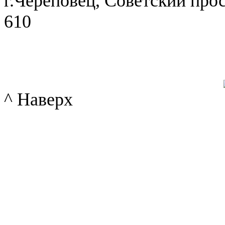
г.Череповец, Советский просп
610
^ Наверх