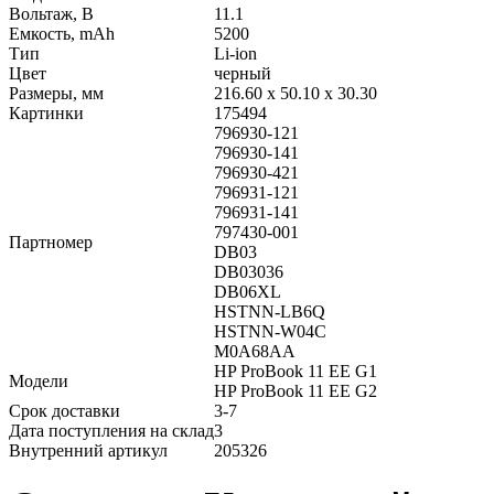
Вольтаж, В
11.1
Емкость, mAh
5200
Тип
Li-ion
Цвет
черный
Размеры, мм
216.60 x 50.10 x 30.30
Картинки
175494
796930-121
796930-141
796930-421
796931-121
796931-141
797430-001
Партномер
DB03
DB03036
DB06XL
HSTNN-LB6Q
HSTNN-W04C
M0A68AA
HP ProBook 11 EE G1
Модели
HP ProBook 11 EE G2
Срок доставки
3-7
Дата поступления на склад
3
Внутренний артикул
205326