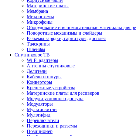
Корпусные части
Материнские платы
Мембрана
Микросхемы
Микрофоны
Оборудование и вспомогательные материалы для р
Поворотные механизмы и слайдеры
Разъемы зарядки, гарнитуры, дисплея
Тачскрины
Шлейфы
Спутниковое ТВ
Wi-Fi адаптеры
Антенны спутниковые
Делители
Кабели и шнуры
Конверторы
Крепежные устройства
Материнские платы для ресиверов
Модули условного доступа
Модуляторы
Мультисвитчи
Мультифид
Переключатели
Переходники и разъемы
Позиционер