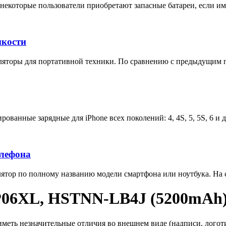
некоторые пользователи приобретают запасные батареи, если им 
мкости
яторы для портативной техники. По сравнению с предыдущим п
ованные зарядные для iPhone всех поколений: 4, 4S, 5, 5S, 6 и 
елефона
тор по полному названию модели смартфона или ноутбука. На са
P06XL, HSTNN-LB4J (5200mAh
еть незначительные отличия во внешнем виде (надписи, логотип