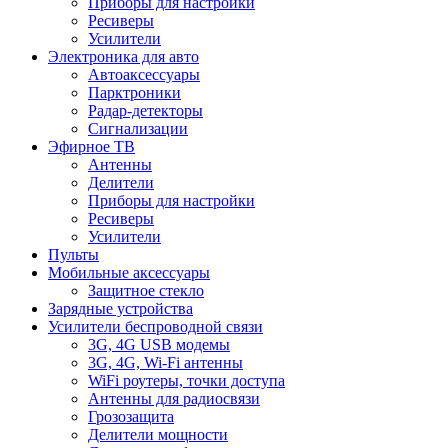
Приборы для настройки
Ресиверы
Усилители
Электроника для авто
Автоаксессуары
Парктроники
Радар-детекторы
Сигнализации
Эфирное ТВ
Антенны
Делители
Приборы для настройки
Ресиверы
Усилители
Пульты
Мобильные аксессуары
Защитное стекло
Зарядные устройства
Усилители беспроводной связи
3G, 4G USB модемы
3G, 4G, Wi-Fi антенны
WiFi роутеры, точки доступа
Антенны для радиосвязи
Грозозащита
Делители мощности