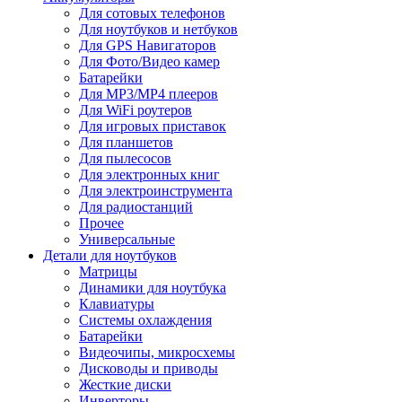
Для сотовых телефонов
Для ноутбуков и нетбуков
Для GPS Навигаторов
Для Фото/Видео камер
Батарейки
Для MP3/MP4 плееров
Для WiFi роутеров
Для игровых приставок
Для планшетов
Для пылесосов
Для электронных книг
Для электроинструмента
Для радиостанций
Прочее
Универсальные
Детали для ноутбуков
Матрицы
Динамики для ноутбука
Клавиатуры
Системы охлаждения
Батарейки
Видеочипы, микросхемы
Дисководы и приводы
Жесткие диски
Инверторы