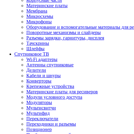
Корпусные части
Материнские платы
Мембрана
Микросхемы
Микрофоны
Оборудование и вспомогательные материалы для р
Поворотные механизмы и слайдеры
Разъемы зарядки, гарнитуры, дисплея
Тачскрины
Шлейфы
Спутниковое ТВ
Wi-Fi адаптеры
Антенны спутниковые
Делители
Кабели и шнуры
Конверторы
Крепежные устройства
Материнские платы для ресиверов
Модули условного доступа
Модуляторы
Мультисвитчи
Мультифид
Переключатели
Переходники и разъемы
Позиционер