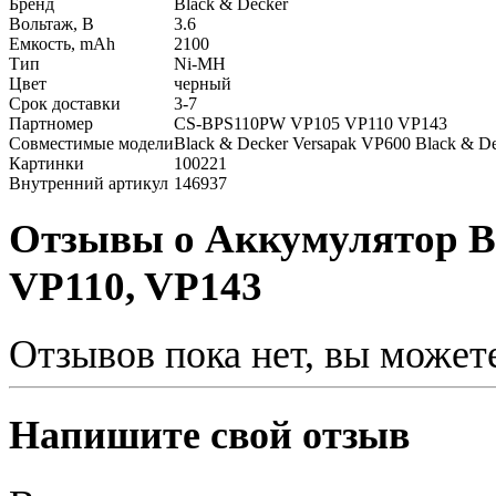
Бренд
Black & Decker
Вольтаж, В
3.6
Емкость, mAh
2100
Тип
Ni-MH
Цвет
черный
Срок доставки
3-7
Партномер
CS-BPS110PW VP105 VP110 VP143
Совместимые модели
Black & Decker Versapak VP600 Black & D
Картинки
100221
Внутренний артикул
146937
Отзывы о Аккумулятор Bl
VP110, VP143
Отзывов пока нет, вы может
Напишите свой отзыв