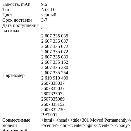
Емкость, mAh
9.6
Тип
Ni-CD
Цвет
черный
Срок доставки
3-7
Дата поступления
4
на склад
2 607 335 035
2 607 335 037
2 607 335 072
2 607 335 072
2 607 335 089
2 607 335 152
2 607 335 230
2 607 335 254
Партномер
2 610 910 400
2607335037
2607335037
2607335072
2607335089
2607335152
2607335230
BAT001
Совместимые
<html> <head><title>301 Moved Permanently<
модели
</center> <hr><center>nginx</center> </body>
Внутренний