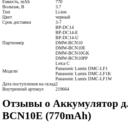
Емкость, mAh
770
Вольтаж, В
3.7
Тип
Li-ion
Цвет
черный
Срок доставки
3-7
BP-DC14
BP-DC14-E
BP-DC14-U
Партномер
DMW-BCN10
DMW-BCN10E
DMW-BCN10GK
DMW-BCN10PP
Leica C
Panasonic Lumix DMC-LF1
Модели
Panasonic Lumix DMC-LF1K
Panasonic Lumix DMC-LF1W
Дата поступления на склад
2
Внутренний артикул
219664
Отзывы о Аккумулятор д
BCN10E (770mAh)